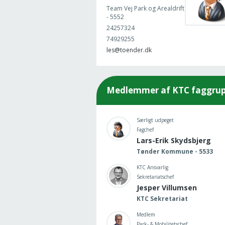
Team Vej Park og Arealdrift
- 5552
24257324
74929255
les@toender.dk
Medlemmer af KTC faggruppe
Særligt udpeget
Fagchef
Lars-Erik Skydsbjerg
Tønder Kommune - 5533
KTC Ansvarlig
Sekretariatschef
Jesper Villumsen
KTC Sekretariat
Medlem
Park- & Mobilitetschef