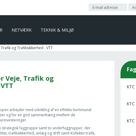
ER
NETVÆRK
TEKNIK & MILJØ
 Trafik og Trafiksikkerhed - VTT
Fag
 Veje, Trafik og
 VTT
KTC 
KTC 
ruppen arbejder med udvikling af en effektiv kommunal
ikanter og for en god sammenhæng imellem de
urinvesteringer.
KTC 
 strategisk faggruppe samt to underfaggrupper, der
t, trafiksikkerhed, anlæg og drift samt Kollektiv trafik,