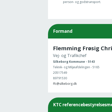
person- og godstransport.
Formand
Flemming Frøsig Chr
Vej- og Trafikchef
Silkeborg Kommune - 5143
Teknik- og Miljøafdelingen - 5165
20517549
89791530
ffc@silkeborg.dk
KTC referencebestyrelses