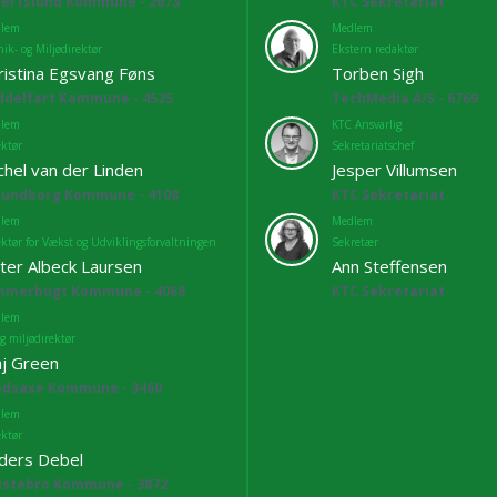
bertslund Kommune - 2673
KTC Sekretariat
lem
Medlem
ik- og Miljødirektør
Ekstern redaktør
ristina Egsvang Føns
Torben Sigh
ddelfart Kommune - 4525
TechMedia A/S - 6769
lem
KTC Ansvarlig
ektør
Sekretariatschef
chel van der Linden
Jesper Villumsen
lundborg Kommune - 4108
KTC Sekretariat
lem
Medlem
ektør for Vækst og Udviklingsforvaltningen
Sekretær
ter Albeck Laursen
Ann Steffensen
mmerbugt Kommune - 4068
KTC Sekretariat
lem
g miljødirektør
j Green
adsaxe Kommune - 3460
lem
ektør
ders Debel
lstebro Kommune - 3872