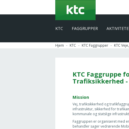
Gå
til
hovedindhold
KTC
FAGGRUPPER
AKTIVITET
Hjem
KTC
KTC Faggrupper
KTC Veje,
KTC Faggruppe for
Trafiksikkerhed -
Mission
Vej, trafiksikkerhed og trafikfagg
infrastruktur, sikkerhed for traf
kommunale og statslige infrastrukt
Faggruppen er organiseret med en
behandler sager vedrørende Mobilite