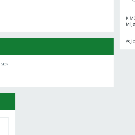
k
KIMO
Milj
Vejl
g Skov