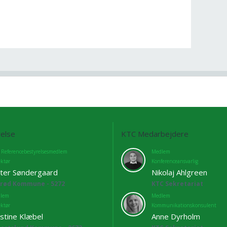
else
KTC Medarbejdere
 Referencebestyrelsesmedlem
Medlem
ektør
Konferenceansvarlig
ter Søndergaard
Nikolaj Ahlgreen
lrød Kommune - 5272
KTC Sekretariat
lem
Medlem
ektør
Kommunikationskonsulent
istine Klæbel
Anne Dyrholm