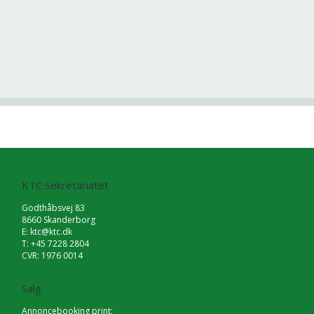
KTC Sekretariatet
Godthåbsvej 83
8660 Skanderborg
E:
ktc@ktc.dk
T: +45 7228 2804
CVR: 1976 0014
Salg
Annoncebooking print: