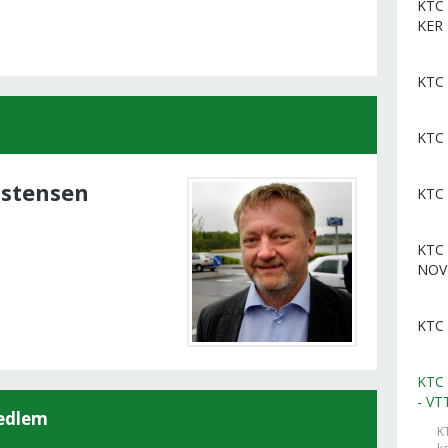
KTC 
KER
KTC
KTC 
istensen
KTC 
KTC 
NOV
KTC 
KTC 
- VT
medlem
K