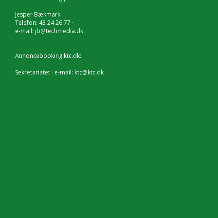
Jesper Bækmark
Telefon: 43 24 26 77 ·
e-mail:
jb@techmedia.dk
Annoncebooking ktc.dk:
Sekretariatet · e-mail:
ktc@ktc.dk