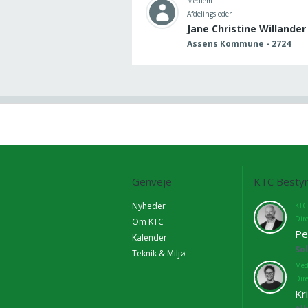
Medlem
Afdelingsleder
Jane Christine Willander
Assens Kommune - 2724
Genveje
KTC Bestyr
Nyheder
KTC
Dir
Om KTC
Pe
Kalender
So
Teknik & Miljø
Med
Dir
Kr