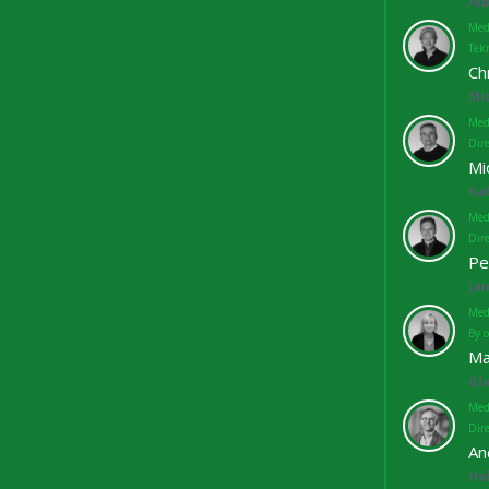
Al
Med
Tekn
Ch
Mi
Med
Dir
Mi
Ka
Med
Dir
Pe
Ja
Med
By o
Ma
Gl
Med
Dir
An
Ho