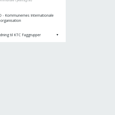
ommunale cykelfagråd
 - Kommunernes Internationale
øorganisation
edning til KTC Faggrupper