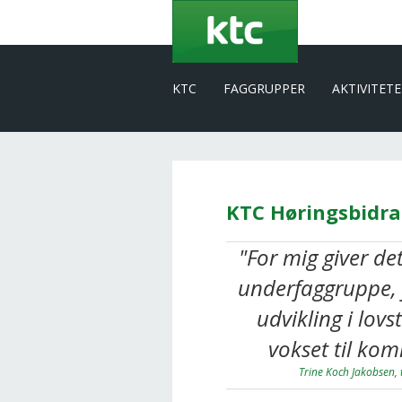
Gå
til
hovedindhold
KTC
FAGGRUPPER
AKTIVITET
KTC Høringsbidr
"For mig giver de
underfaggruppe, 
udvikling i lov
vokset til ko
Trine Koch Jakobsen,