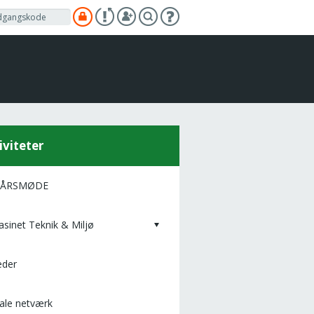
iviteter
 ÅRSMØDE
sinet Teknik & Miljø
eder
tale netværk