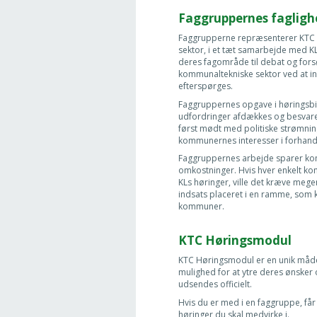
Faggruppernes fagligh
Faggrupperne repræsenterer KTC 
sektor, i et tæt samarbejde med K
deres fagområde til debat og fors
kommunaltekniske sektor ved at in
efterspørges.
Faggruppernes opgave i høringsbidr
udfordringer afdækkes og besvares
først mødt med politiske strømning
kommunernes interesser i forhandl
Faggruppernes arbejde sparer k
omkostninger. Hvis hver enkelt kom
KLs høringer, ville det kræve mege
indsats placeret i en ramme, som k
kommuner.
KTC Høringsmodul
KTC Høringsmodul er en unik måde 
mulighed for at ytre deres ønsker 
udsendes officielt.
Hvis du er med i en faggruppe, får 
høringer du skal medvirke i.