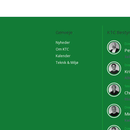
Genveje
KTC Bestyr
Nyheder
Dir
Om KTC
Pe
Kalender
So
Teknik & Miljø
Dir
Kr
Al
Tekn
Ch
Mi
Dir
Mi
Ka
Dir