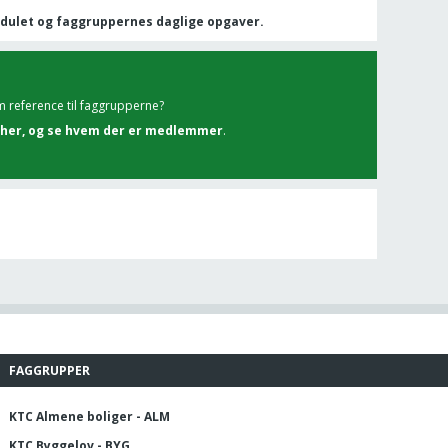
dulet og faggruppernes daglige opgaver.
 reference til faggrupperne?
her, og se hvem der er medlemmer
.
FAGGRUPPER
KTC Almene boliger - ALM
KTC Byggelov - BYG