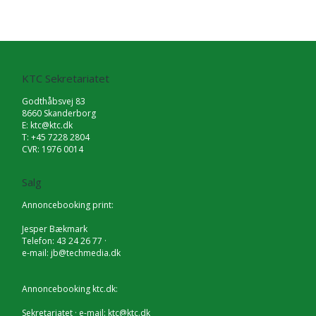
KTC Sekretariatet
Godthåbsvej 83
8660 Skanderborg
E:
ktc@ktc.dk
T: +45 7228 2804
CVR: 1976 0014
Salg
Annoncebooking print:
Jesper Bækmark
Telefon: 43 24 26 77 ·
e-mail:
jb@techmedia.dk
Annoncebooking ktc.dk:
Sekretariatet · e-mail:
ktc@ktc.dk