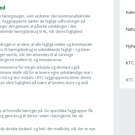
ed
Kale
i høringssager, som vedrører den kommunaltekniske
L. Faggrupperne sætter de faglige udfordringer på
øger derigennem at påvirke udviklingen i den
Natu
dsende høringsbidrag til KL, når deres faglighed
aget er at sikre, at alle faglige vinkler og kommunale
Nyh
. Et høringsbidrag er udelukkende fagligt – og bliver
er ved KL, når det anvendes til at varetage
ingerne mellem KL og ministerierne.
KTC 
ommunerne for meget arbejde og dermed også
mune skulle stå for at levere egne selvstændige svar i
n tid og stor indsats. I KTC Faggrupperne bliver denne
KTC 
an sikre faglighed på tværs af landets store og små
at formidle høringer på. De specifikke faggrupper får
og gøre brug af deres i viden i høringerne, før de
du direkte besked- og link i din mailboks, når der er nye