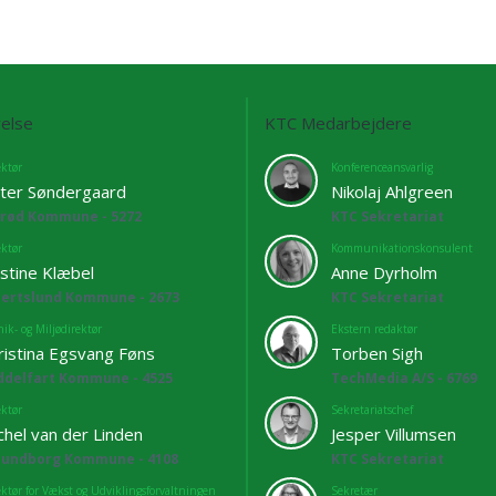
else
KTC Medarbejdere
ektør
Konferenceansvarlig
ter Søndergaard
Nikolaj Ahlgreen
lrød Kommune - 5272
KTC Sekretariat
ektør
Kommunikationskonsulent
istine Klæbel
Anne Dyrholm
bertslund Kommune - 2673
KTC Sekretariat
ik- og Miljødirektør
Ekstern redaktør
ristina Egsvang Føns
Torben Sigh
ddelfart Kommune - 4525
TechMedia A/S - 6769
ektør
Sekretariatschef
chel van der Linden
Jesper Villumsen
lundborg Kommune - 4108
KTC Sekretariat
ektør for Vækst og Udviklingsforvaltningen
Sekretær