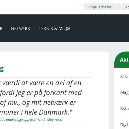
ER
NETVÆRK
TEKNIK & MILJØ
Akt
ag
KTC
t værdi at være en del af en
fordi jeg er på forkant med
Maga
stof mv., og mit netværk er
Nyh
mmuner i hele Danmark."
 tidl. underfaggruppeformand i MIG-vand
Digi