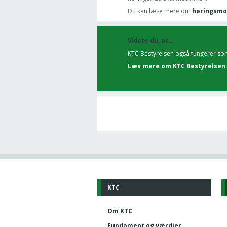
Du kan læse mere om
høringsmo
Vidste du, at…
KTC Bestyrelsen også fungerer som
Læs mere om KTC Bestyrelsen 
KTC
Om KTC
Fundament og værdier