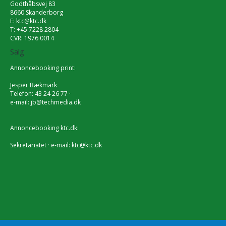
Godthåbsvej 83
8660 Skanderborg
E:
ktc@ktc.dk
T: +45 7228 2804
CVR: 1976 0014
Salg
Annoncebooking print:
Jesper Bækmark
Telefon: 43 24 26 77 ·
e-mail:
jb@techmedia.dk
Annoncebooking ktc.dk:
Sekretariatet · e-mail:
ktc@ktc.dk