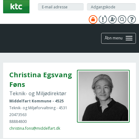
Gå
til
hovedindhold
Åbn menu
Christina Egsvang
Føns
Teknik- og Miljødirektør
Middelfart Kommune - 4525
Teknik- og Miljøforvaltning - 4531
20473563
88884800
christina.fons@middelfart.dk