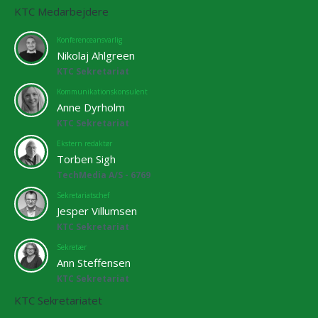
KTC Medarbejdere
Konferenceansvarlig
Nikolaj Ahlgreen
KTC Sekretariat
Kommunikationskonsulent
Anne Dyrholm
KTC Sekretariat
Ekstern redaktør
Torben Sigh
TechMedia A/S - 6769
Sekretariatschef
Jesper Villumsen
KTC Sekretariat
Sekretær
Ann Steffensen
KTC Sekretariat
KTC Sekretariatet