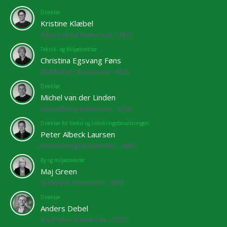
Direktør
Kristine Klæbel
Albertslund Kommune - 2673
Teknik- og Miljødirektør
Christina Egsvang Føns
Middelfart Kommune - 4525
Direktør
Michel van der Linden
Kalundborg Kommune - 4108
Direktør for Vækst og Udviklingsforvaltningen
Peter Albeck Laursen
Jammerbugt Kommune - 4068
By og miljødirektør
Maj Green
Gladsaxe Kommune - 3460
Direktør
Anders Debel
Holstebro Kommune - 3872