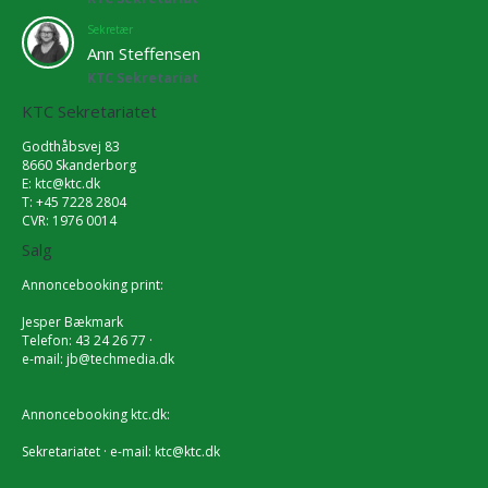
Sekretær
Ann Steffensen
KTC Sekretariat
KTC Sekretariatet
Godthåbsvej 83
8660 Skanderborg
E:
ktc@ktc.dk
T: +45 7228 2804
CVR: 1976 0014
Salg
Annoncebooking print:
Jesper Bækmark
Telefon: 43 24 26 77 ·
e-mail:
jb@techmedia.dk
Annoncebooking ktc.dk:
Sekretariatet · e-mail:
ktc@ktc.dk