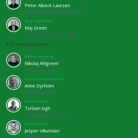
Peter Albeck Laursen
Jammerbugt Kommune - 4068
By og miljødirektør
Maj Green
Gladsaxe Kommune - 3460
KTC Medarbejdere
Konferenceansvarlig
Nikolaj Ahlgreen
KTC Sekretariat
Kommunikationskonsulent
Anne Dyrholm
KTC Sekretariat
Ekstern redaktør
Torben Sigh
TechMedia A/S - 6769
Sekretariatschef
Jesper Villumsen
KTC Sekretariat