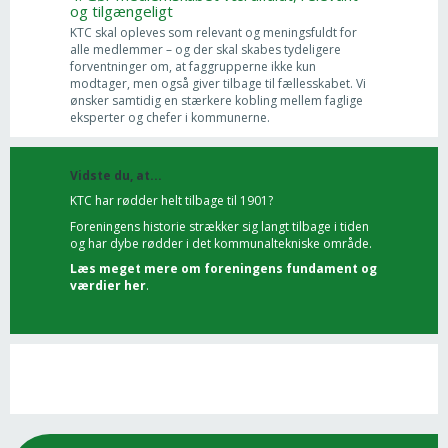
og tilgængeligt
KTC skal opleves som relevant og meningsfuldt for
alle medlemmer – og der skal skabes tydeligere
forventninger om, at faggrupperne ikke kun
modtager, men også giver tilbage til fællesskabet. Vi
ønsker samtidig en stærkere kobling mellem faglige
eksperter og chefer i kommunerne.
Vidste du, at...
KTC har rødder helt tilbage til 1901?
Foreningens historie strækker sig langt tilbage i tiden
og har dybe rødder i det kommunaltekniske område.
Læs meget mere om foreningens fundament og
værdier her
.