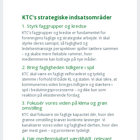
KTC's strategiske indsatsområder
1. Styrk faggrupper og kredse
KTC’s faggrupper og kredse er fundamentet for
foreningens faglige og strategiske arbejde. Vi skal
styrke deres samspil, så faglighed og
ledelsesmæssige perspektiver spiller tættere sammen
– og skabe mere fleksible rammer, hvor
medlemmerne kan bidrage på nye måder.
2. Bring fagligheden tidligere i spil
KTC skal være en fagligt velforankret og tydelig
stemme i forhold til både KL og staten. Vi skal sikre, at
kommunernes viden bringes tidligere og stærkere i
spil i beslutningsprocesserne – og ikke kun som
reaktion på eksisterende forslag.
3. Fokusér vores viden på klima og grøn
omstilling
KTC skal fokusere sin faglige kapacitet dér, hvor den
grønne omstilling kræver konkrete løsninger. Vi
kanaliserer vores viden og faglighed derhen, hvor den
gør mest gavn – og prioriterer tydeligt.
4. Gør medlemskabet værdifuldt, relevant