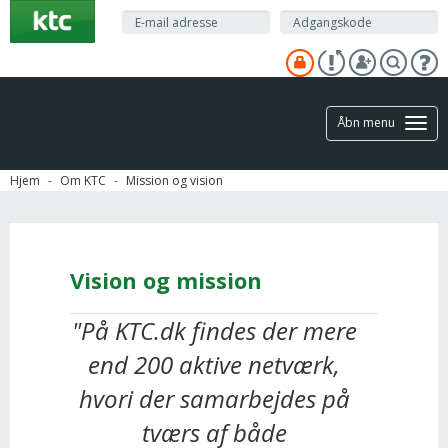
Gå
til
hovedindhold
Åbn menu
Hjem
Om KTC
Mission og vision
Vision og mission
"På KTC.dk findes der mere
end 200 aktive netværk,
hvori der samarbejdes på
tværs af både