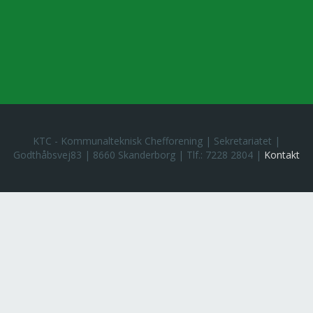
KTC - Kommunalteknisk Chefforening | Sekretariatet |
Godthåbsvej83 | 8660 Skanderborg | Tlf.: 7228 2804 |
Kontakt