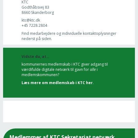
KTC
Godthåbsvej 83
8660 Skanderborg
ktc@ktc.dk
+45 7228 2804
Find medarbejdere og individuelle kontaktoplysninger
nederst på siden.
Vidste du, at…
kommunernes medlemskab i KTC giver adgang til
værdifulde digitale netværk til gavn for
alle
i
medlemskommunen?
Læs mere om medlemskab i KTC her
.
Medlemmer af KTC Sekretariat netværk