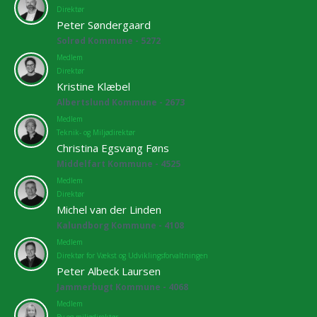
Direktør
Peter Søndergaard
Solrød Kommune - 5272
Medlem
Direktør
Kristine Klæbel
Albertslund Kommune - 2673
Medlem
Teknik- og Miljødirektør
Christina Egsvang Føns
Middelfart Kommune - 4525
Medlem
Direktør
Michel van der Linden
Kalundborg Kommune - 4108
Medlem
Direktør for Vækst og Udviklingsforvaltningen
Peter Albeck Laursen
Jammerbugt Kommune - 4068
Medlem
By og miljødirektør