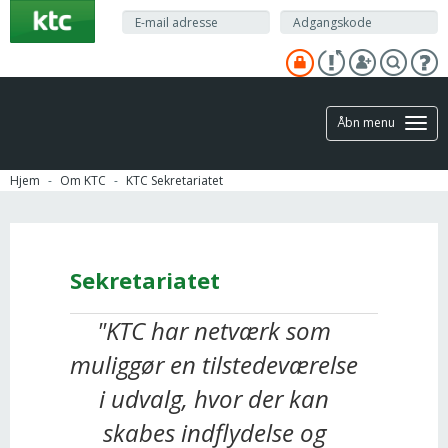
Gå
til
hovedindhold
Åbn menu
Hjem
Om KTC
KTC Sekretariatet
Sekretariatet
"KTC har netværk som
muliggør en tilstedeværelse
i udvalg, hvor der kan
skabes indflydelse og