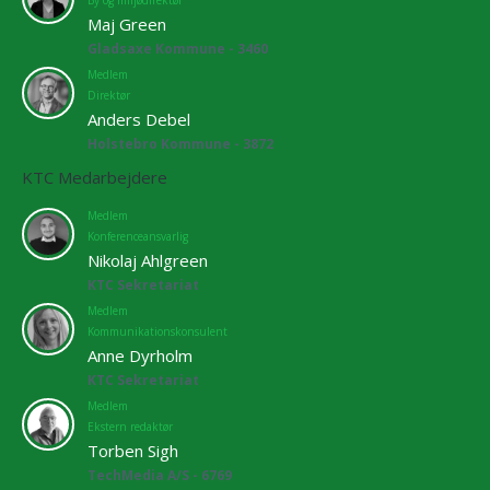
Maj Green
Gladsaxe Kommune - 3460
Medlem
Direktør
Anders Debel
Holstebro Kommune - 3872
KTC Medarbejdere
Medlem
Konferenceansvarlig
Nikolaj Ahlgreen
KTC Sekretariat
Medlem
Kommunikationskonsulent
Anne Dyrholm
KTC Sekretariat
Medlem
Ekstern redaktør
Torben Sigh
TechMedia A/S - 6769