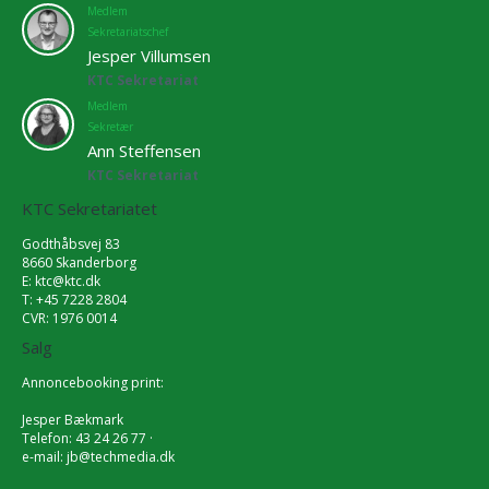
Medlem
Sekretariatschef
Jesper Villumsen
KTC Sekretariat
Medlem
Sekretær
Ann Steffensen
KTC Sekretariat
KTC Sekretariatet
Godthåbsvej 83
8660 Skanderborg
E:
ktc@ktc.dk
T: +45 7228 2804
CVR: 1976 0014
Salg
Annoncebooking print:
Jesper Bækmark
Telefon: 43 24 26 77 ·
e-mail:
jb@techmedia.dk