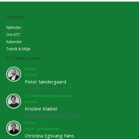
Genveje
Nyheder
Om KTC
Kalender
Teknik & Miljø
KTC Bestyrelse
Medlem
Direktør
Peter Søndergaard
Solrød Kommune - 5272
KTC Referencebestyrelsesmedlem
Direktør
Kristine Klæbel
Albertslund Kommune - 2673
Medlem
Teknik- og Miljødirektør
Christina Egsvang Føns