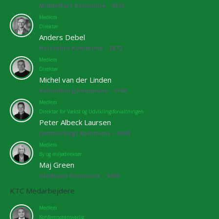
Middelfart Kommune - 4525
Medlem
Direktør
Anders Debel
Holstebro Kommune - 3872
Medlem
Direktør
Michel van der Linden
Kalundborg Kommune - 4108
Medlem
Direktør for Vækst og Udviklingsforvaltningen
Peter Albeck Laursen
Jammerbugt Kommune - 4068
Medlem
By og miljødirektør
Maj Green
Gladsaxe Kommune - 3460
KTC Medarbejdere
Medlem
Konferenceansvarlig