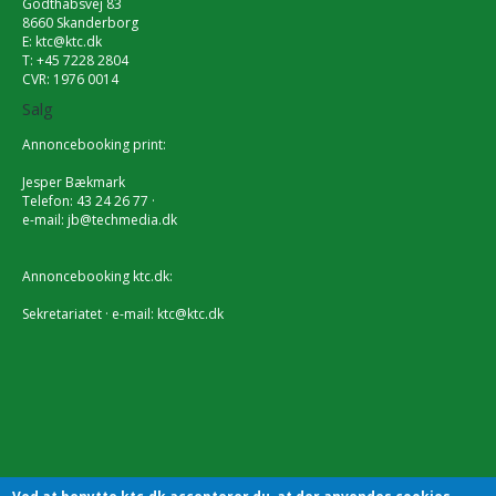
Godthåbsvej 83
8660 Skanderborg
E:
ktc@ktc.dk
T: +45 7228 2804
CVR: 1976 0014
Salg
Annoncebooking print:
Jesper Bækmark
Telefon: 43 24 26 77 ·
e-mail:
jb@techmedia.dk
Annoncebooking ktc.dk:
Sekretariatet · e-mail:
ktc@ktc.dk