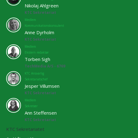
Nikolaj Ahlgreen
KTC Sekretariat
Medlem
Kommunikationskonsulent
Anne Dyrholm
KTC Sekretariat
Medlem
Ekstern redaktør
Torben Sigh
TechMedia A/S - 6769
KTC Ansvarlig
Sekretariatschef
Jesper Villumsen
KTC Sekretariat
Medlem
Sekretær
Ann Steffensen
KTC Sekretariat
KTC Sekretariatet