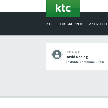
Gå
til
hovedindhold
KTC
FAGGRUPPER
AKTIVITET
- Cand. Scient
David Rosing
Roskilde Kommune - 5032