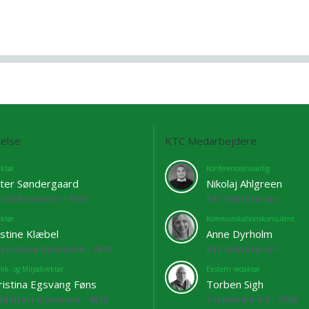
else
KTC Medarbejdere
ektør
Konferenceansvarlig
ter Søndergaard
Nikolaj Ahlgreen
lrød Kommune - 5272
KTC Sekretariat
ektør
Kommunikationskonsulent
istine Klæbel
Anne Dyrholm
bertslund Kommune - 2673
KTC Sekretariat
ik- og Miljødirektør
Ekstern redaktør
ristina Egsvang Føns
Torben Sigh
ddelfart Kommune - 4525
TechMedia A/S - 6769