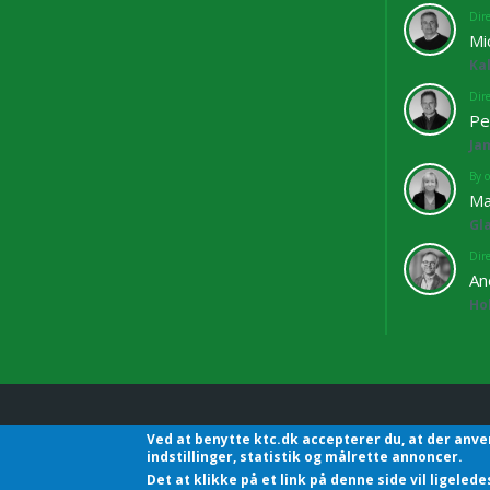
Dir
Mi
Ka
Dir
Pe
Ja
By o
Ma
Gl
Dir
An
Ho
Ved at benytte ktc.dk accepterer du, at der anve
KTC - Kommunalteknisk C
indstillinger, statistik og målrette annoncer.
Det at klikke på et link på denne side vil ligele