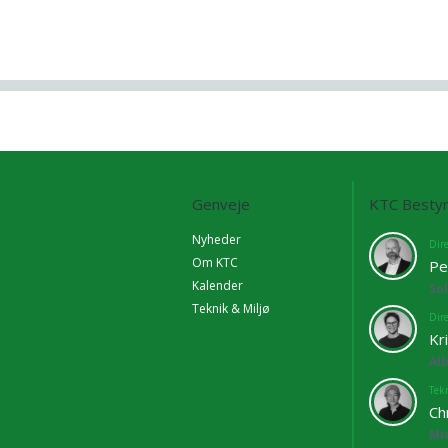
Genveje
KTC Bestyr
Nyheder
Dir
Om KTC
Pe
Kalender
So
Teknik & Miljø
Dir
Kr
Al
Tekn
Ch
Mi