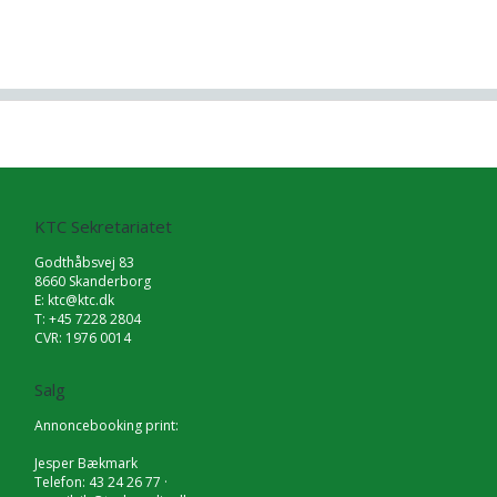
KTC Sekretariatet
Godthåbsvej 83
8660 Skanderborg
E:
ktc@ktc.dk
T: +45 7228 2804
CVR: 1976 0014
Salg
Annoncebooking print:
Jesper Bækmark
Telefon: 43 24 26 77 ·