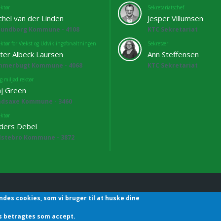
ektør
Sekretariatschef
chel van der Linden
Jesper Villumsen
lundborg Kommune - 4108
KTC Sekretariat
ektør for Vækst og Udviklingsforvaltningen
Sekretær
ter Albeck Laursen
Ann Steffensen
mmerbugt Kommune - 4068
KTC Sekretariat
g miljødirektør
j Green
adsaxe Kommune - 3460
ektør
ders Debel
lstebro Kommune - 3872
ndes cookies, som vi bruger til at huske dine
hefforening | Sekretariatet | Godthåbsvej83 | 8660 Skanderborg | T
des betragtes som accept.