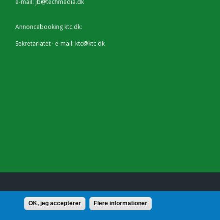
e-mail:
jb@techmedia.dk
Annoncebooking ktc.dk:
Sekretariatet · e-mail:
ktc@ktc.dk
lf.: 7228 2804 |
Kontakt
OK, jeg accepterer
Flere informationer