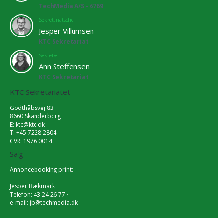
TechMedia A/S - 6769
Sekretariatschef
Jesper Villumsen
KTC Sekretariat
Sekretær
Ann Steffensen
KTC Sekretariat
KTC Sekretariatet
Godthåbsvej 83
8660 Skanderborg
E:
ktc@ktc.dk
T: +45 7228 2804
CVR: 1976 0014
Salg
Annoncebooking print:
Jesper Bækmark
Telefon: 43 24 26 77 ·
e-mail:
jb@techmedia.dk