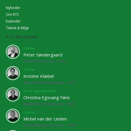
Nyheder
Om KTC
Kalender
Teknik & Miljø
KTC Bestyrelse
Direktør
Peter Søndergaard
Solrød Kommune - 5272
Direktør
Kristine Klæbel
Albertslund Kommune - 2673
Teknik- og Miljødirektør
Christina Egsvang Føns
Middelfart Kommune - 4525
Direktør
Michel van der Linden
Kalundborg Kommune - 4108