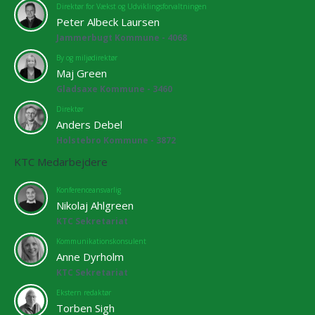
Direktør for Vækst og Udviklingsforvaltningen
Peter Albeck Laursen
Jammerbugt Kommune - 4068
By og miljødirektør
Maj Green
Gladsaxe Kommune - 3460
Direktør
Anders Debel
Holstebro Kommune - 3872
KTC Medarbejdere
Konferenceansvarlig
Nikolaj Ahlgreen
KTC Sekretariat
Kommunikationskonsulent
Anne Dyrholm
KTC Sekretariat
Ekstern redaktør
Torben Sigh