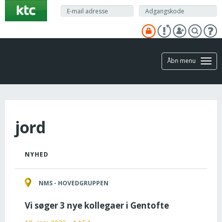
Gå
til
hovedindhold
Åbn menu
jord
NYHED
NMS - HOVEDGRUPPEN
Vi søger 3 nye kollegaer i Gentofte