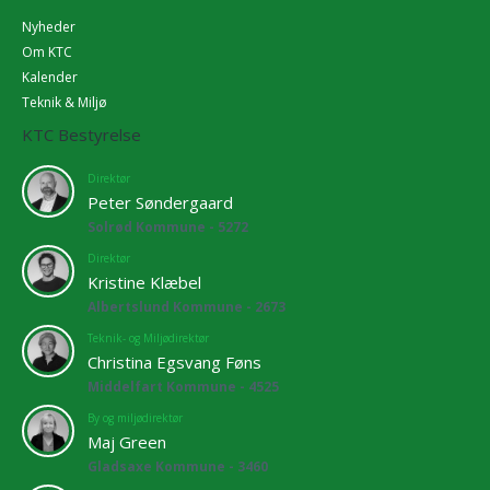
Nyheder
Om KTC
Kalender
Teknik & Miljø
KTC Bestyrelse
Direktør
Peter Søndergaard
Solrød Kommune - 5272
Direktør
Kristine Klæbel
Albertslund Kommune - 2673
Teknik- og Miljødirektør
Christina Egsvang Føns
Middelfart Kommune - 4525
By og miljødirektør
Maj Green
Gladsaxe Kommune - 3460