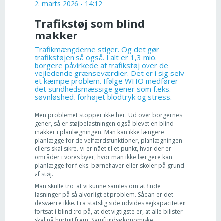
2. marts 2026 - 14:12
Trafikstøj som blind
makker
Trafikmængderne stiger. Og det gør
trafikstøjen så også. I alt er 1,3 mio.
borgere påvirkede af trafikstøj over de
vejledende grænseværdier. Det er i sig selv
et kæmpe problem. Ifølge WHO medfører
det sundhedsmæssige gener som f.eks.
søvnløshed, forhøjet blodtryk og stress.
Men problemet stopper ikke her. Ud over borgernes
gener, så er støjbelastningen også blevet en blind
makker i planlægningen. Man kan ikke længere
planlægge for de velfærdsfunktioner, planlægningen
ellers skal sikre. Vi er nået til et punkt, hvor der er
områder i vores byer, hvor man ikke længere kan
planlægge for f.eks. børnehaver eller skoler på grund
af støj.
Man skulle tro, at vi kunne samles om at finde
løsninger på så alvorligt et problem. Sådan er det
desværre ikke. Fra statslig side udvides vejkapaciteten
fortsat i blind tro på, at det vigtigste er, at alle bilister
skal nå hurtigt frem. Samfundsøkonomiske