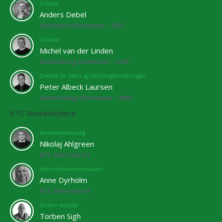
Direktør
Anders Debel
Holstebro Kommune - 3872
Direktør
Michel van der Linden
Kalundborg Kommune - 4108
Direktør for Vækst og Udviklingsforvaltningen
Peter Albeck Laursen
Jammerbugt Kommune - 4068
KTC Medarbejdere
Konferenceansvarlig
Nikolaj Ahlgreen
KTC Sekretariat
Kommunikationskonsulent
Anne Dyrholm
KTC Sekretariat
Ekstern redaktør
Torben Sigh