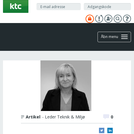
Gå
til
hovedindhold
Åbn menu
Artikel
- Leder Teknik & Miljø
0