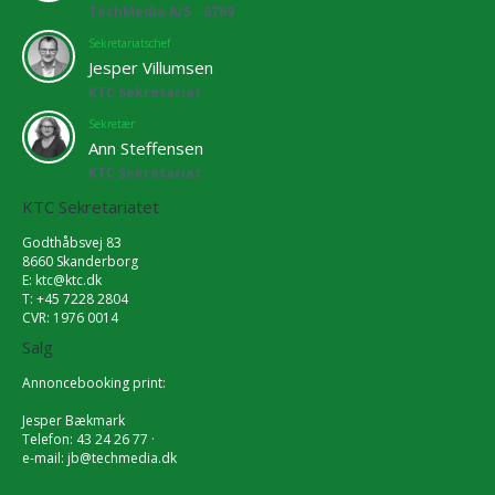
TechMedia A/S - 6769
Sekretariatschef
Jesper Villumsen
KTC Sekretariat
Sekretær
Ann Steffensen
KTC Sekretariat
KTC Sekretariatet
Godthåbsvej 83
8660 Skanderborg
E:
ktc@ktc.dk
T: +45 7228 2804
CVR: 1976 0014
Salg
Annoncebooking print:
Jesper Bækmark
Telefon: 43 24 26 77 ·
e-mail:
jb@techmedia.dk