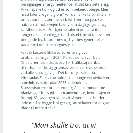
beregninger er argumentet for, at det kan betale sig.
Vi kan spare tid – og tid er som bekendt penge. Men
hvad taler vi egentlig om? For den enkelte bilist taler vi
om et par minutter mere i bilen hver morgen. For
naboen til motorvejen taler vi om daglige gener og
sundhedsrisiko. For byerne taler vi om, at vi ikke
længere kan planlægge med afsæt i, hvad der skaber
den gode by. Naboernes og byernes gener tæller
bare ikke i det store regnestykke.
Faktisk kastede Statsrevisorerne sig over
problemstillingen i 2024. Konklusionen var klar:
Ministeriernes indsats overfor trafikstøj var ikke
tilfredsstillende, og grænseværdien er overskredet
ved alle statslige veje. Det burde jo kalde på
eftertanke. F.eks. i forhold til de mange vejudvidelser,
som Infrastrukturplan 2035 indeholder.
Statsrevisorerne kritiserede også, at kommunerne
planlægger for støjfølsom anvendelse, hvor støjen er
for høj. Så løsningen skulle altså være, at vi holder
inde med at bygge boliger og børnehaver for at give
plads til mere trafik?
"Man skulle tro, at vi